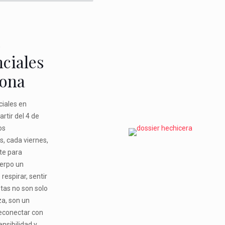
s
ciales
lona
ciales en
rtir del 4 de
os
, cada viernes,
te para
uerpo un
respirar, sentir
stas no son solo
za, son un
econectar con
ensibilidad y