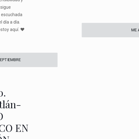
 sigue
r escuchada
l día a día.
stoy aquí. ♥️
ME 
SEPTIEMBRE
o.
tlán-
O
ICO EN