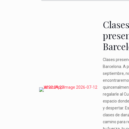
Clase
presen
Barce
Clases presen
Barcelona. A pa
septiembre, n
encontraremos
quincenalmen
regalarle al C
espacio donde 
y despertar. E
clases de dan
camino para r
tu fuerza, tu s