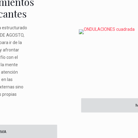
amientos
cantes
 estructurado
 DE AGOSTO,
ara ir de la
y afrontar
fío con el
 la mente
a atención
 en las
xternas sino
s propias
M
AMA