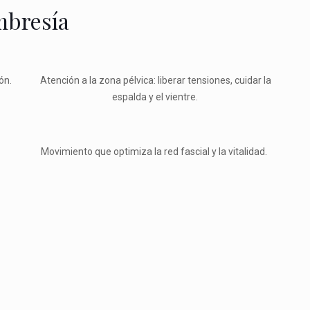
mbresía
ón.
Atención a la zona pélvica: liberar tensiones, cuidar la
espalda y el vientre.
Movimiento que optimiza la red fascial y la vitalidad.
De 