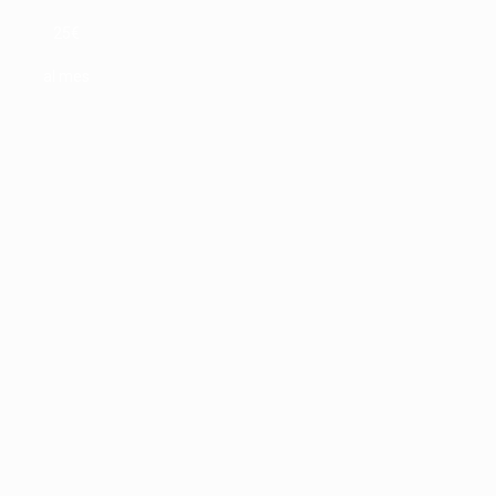
25€
al mes