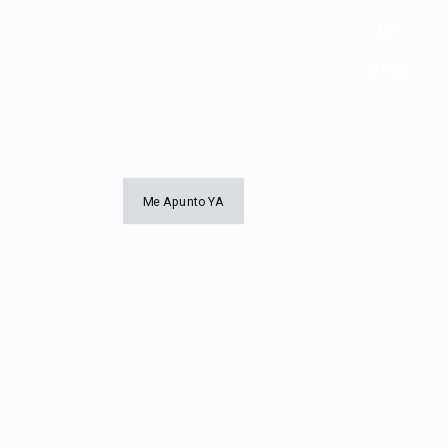
18€
al mes
Me Apunto YA