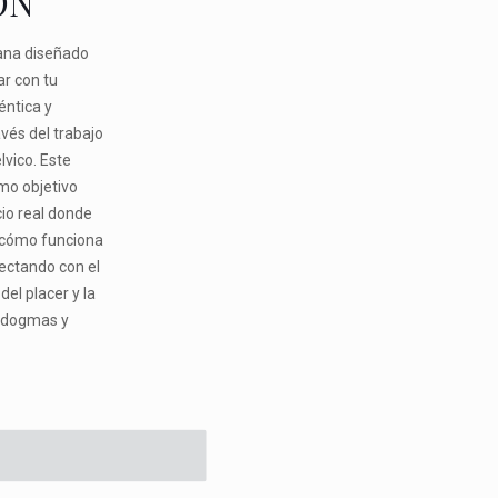
ÓN
ana diseñado
r con tu
éntica y
vés del trabajo
lvico. Este
omo objetivo
io real donde
 cómo funciona
ectando con el
el placer y la
e dogmas y