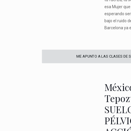
esa Mujer que
esperando se
bajo el ruido de
Barcelona ya e
ME APUNTO A LAS CLASES DE 
Méxic
Tepoz
SUEL
PÉLV