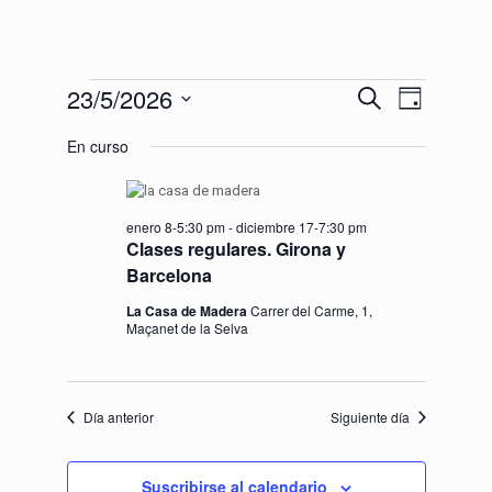
Eventos
Navegac
Navegaci
23/5/2026
Buscar
Día
de
Selecciona
de
en
vistas
En curso
la
de
fecha.
búsqueda
Evento
23
y
enero 8-5:30 pm
-
diciembre 17-7:30 pm
Clases regulares. Girona y
vistas
mayo,
Barcelona
de
La Casa de Madera
Carrer del Carme, 1,
2026
Eventos
Maçanet de la Selva
Día anterior
Siguiente día
Suscribirse al calendario