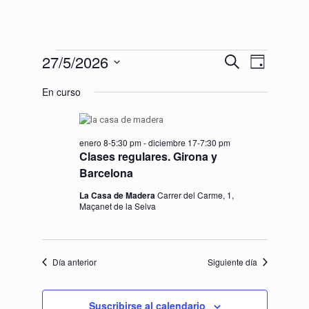
Eventos
Navegac
Navegaci
27/5/2026
Buscar
Día
de
Selecciona
de
en
vistas
En curso
la
de
fecha.
búsqueda
Evento
27
y
enero 8-5:30 pm
-
diciembre 17-7:30 pm
Clases regulares. Girona y
vistas
mayo,
Barcelona
de
La Casa de Madera
Carrer del Carme, 1,
2026
Eventos
Maçanet de la Selva
Día anterior
Siguiente día
Suscribirse al calendario