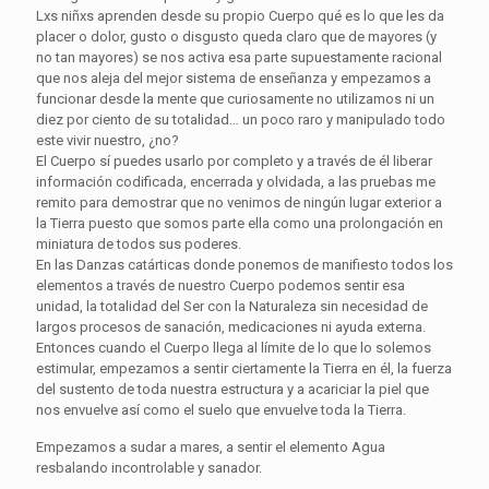
Lxs niñxs aprenden desde su propio Cuerpo qué es lo que les da
placer o dolor, gusto o disgusto queda claro que de mayores (y
no tan mayores) se nos activa esa parte supuestamente racional
que nos aleja del mejor sistema de enseñanza y empezamos a
funcionar desde la mente que curiosamente no utilizamos ni un
diez por ciento de su totalidad… un poco raro y manipulado todo
este vivir nuestro, ¿no?
El Cuerpo sí puedes usarlo por completo y a través de él liberar
información codificada, encerrada y olvidada, a las pruebas me
remito para demostrar que no venimos de ningún lugar exterior a
la Tierra puesto que somos parte ella como una prolongación en
miniatura de todos sus poderes.
En las Danzas catárticas donde ponemos de manifiesto todos los
elementos a través de nuestro Cuerpo podemos sentir esa
unidad, la totalidad del Ser con la Naturaleza sin necesidad de
largos procesos de sanación, medicaciones ni ayuda externa.
Entonces cuando el Cuerpo llega al límite de lo que lo solemos
estimular, empezamos a sentir ciertamente la Tierra en él, la fuerza
del sustento de toda nuestra estructura y a acariciar la piel que
nos envuelve así como el suelo que envuelve toda la Tierra.
Empezamos a sudar a mares, a sentir el elemento Agua
resbalando incontrolable y sanador.