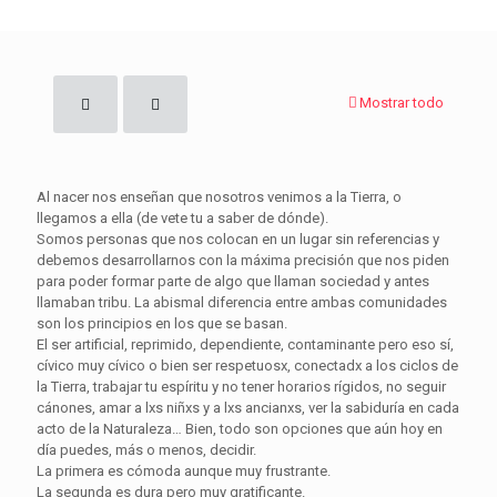
Mostrar todo
Al nacer nos enseñan que nosotros venimos a la Tierra, o
llegamos a ella (de vete tu a saber de dónde).
Somos personas que nos colocan en un lugar sin referencias y
debemos desarrollarnos con la máxima precisión que nos piden
para poder formar parte de algo que llaman sociedad y antes
llamaban tribu. La abismal diferencia entre ambas comunidades
son los principios en los que se basan.
El ser artificial, reprimido, dependiente, contaminante pero eso sí,
cívico muy cívico o bien ser respetuosx, conectadx a los ciclos de
la Tierra, trabajar tu espíritu y no tener horarios rígidos, no seguir
cánones, amar a lxs niñxs y a lxs ancianxs, ver la sabiduría en cada
acto de la Naturaleza… Bien, todo son opciones que aún hoy en
día puedes, más o menos, decidir.
La primera es cómoda aunque muy frustrante.
La segunda es dura pero muy gratificante.