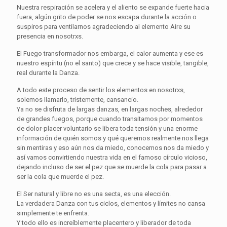
Nuestra respiración se acelera y el aliento se expande fuerte hacia
fuera, algún grito de poder se nos escapa durante la acción o
suspiros para ventilarnos agradeciendo al elemento Aire su
presencia en nosotrxs.
El Fuego transformador nos embarga, el calor aumenta y ese es
nuestro espíritu (no el santo) que crece y se hace visible, tangible,
real durante la Danza.
A todo este proceso de sentir los elementos en nosotrxs,
solemos llamarlo, tristemente, cansancio.
Ya no se disfruta de largas danzas, en largas noches, alrededor
de grandes fuegos, porque cuando transitamos por momentos
de dolor-placer voluntario se libera toda tensión y una enorme
información de quién somos y qué queremos realmente nos llega
sin mentiras y eso aún nos da miedo, conocernos nos da miedo y
así vamos convirtiendo nuestra vida en el famoso círculo vicioso,
dejando incluso de ser el pez que se muerde la cola para pasar a
ser la cola que muerde el pez.
El Ser natural y libre no es una secta, es una elección.
La verdadera Danza con tus ciclos, elementos y límites no cansa
simplemente te enfrenta.
Y todo ello es increíblemente placentero y liberador de toda